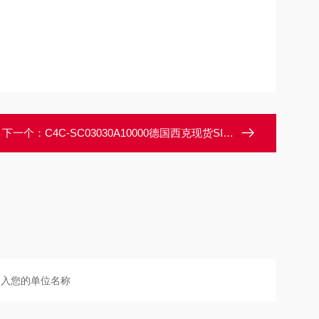
下一个：
C4C-SC03030A10000德国西克现货SICK光电传感器安全光幕