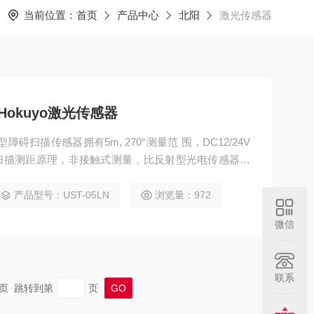
当前位置：
首页
产品中心
北阳
激光传感器
okuyo激光传感器
距型障碍扫描传感器拥有5m, 270°测量范 围，DC12/24V
光扫描测距原理，非接触式测量，比反射型光电传感器性
物识别；紧凑型设计节约了安装空间，低重量、低功
uyo激光传感器
产品型号：UST-05LN
浏览量：972
微信
联系
 末页 跳转到第
页